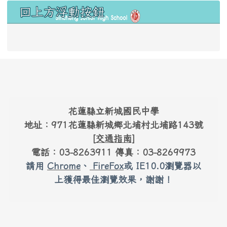
右邊區域內容
回上方浮動按鈕
link to #main-nav
頁尾區域內容
花蓮縣立新城國民中學
地址：971花蓮縣新城鄉北埔村北埔路143號
[
交通指南
]
電話：03-8263911 傳真：03-8269973
請用
Chrome
、
FireFox
或 IE10.0瀏覽器以
上獲得最佳瀏覽效果，謝謝！