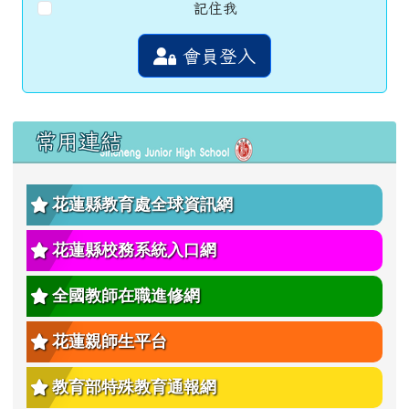
記住我
會員登入
左邊區域內容
常用連結
花蓮縣教育處全球資訊網
花蓮縣校務系統入口網
全國教師在職進修網
花蓮親師生平台
教育部特殊教育通報網