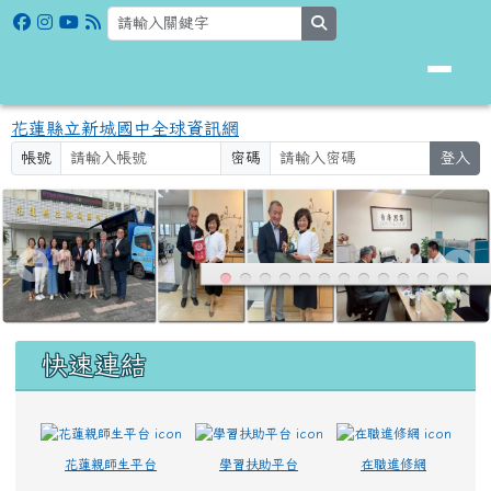
花蓮縣立新城國中全球資訊網
跳至主內容區
search
花蓮縣立新城國中全球資訊網
帳號
密碼
登入
頁尾區域
上中區域內容
快速連結
花蓮親師生平台
學習扶助平台
在職進修網