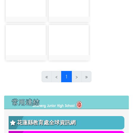
photo:532
photo:533
photo-534
photo-535
photo:534
photo:535
(目前頁次)
«
‹
1
›
»
左邊區域內容
常用連結
花蓮縣教育處全球資訊網