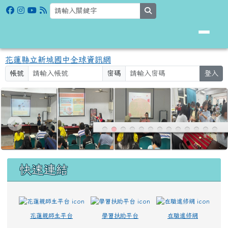
花蓮縣立新城國中全球資訊網
跳至主內容區
search
花蓮縣立新城國中全球資訊網
帳號
密碼
登入
頁尾區域
上中區域內容
快速連結
花蓮親師生平台
學習扶助平台
在職進修網