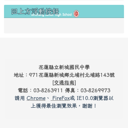
右邊區域內容
回上方浮動按鈕
link to #main-nav
頁尾區域內容
花蓮縣立新城國民中學
地址：971花蓮縣新城鄉北埔村北埔路143號
[
交通指南
]
電話：03-8263911 傳真：03-8269973
請用
Chrome
、
FireFox
或 IE10.0瀏覽器以
上獲得最佳瀏覽效果，謝謝！