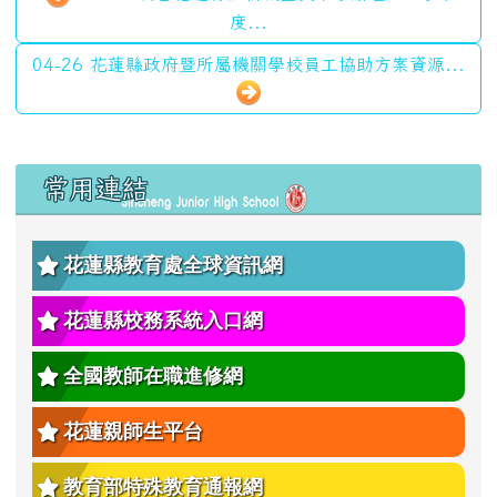
度...
04-26 花蓮縣政府暨所屬機關學校員工協助方案資源...
左邊區域內容
常用連結
花蓮縣教育處全球資訊網
花蓮縣校務系統入口網
全國教師在職進修網
花蓮親師生平台
教育部特殊教育通報網