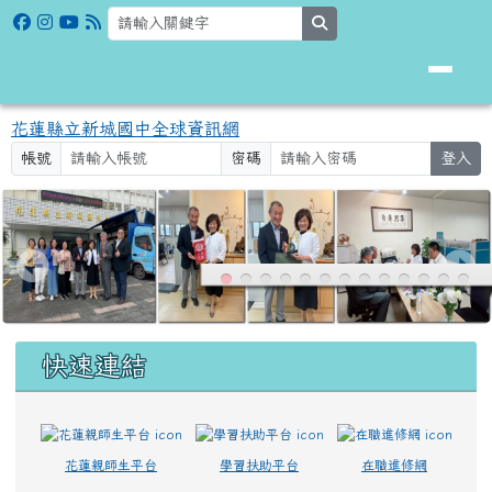
花蓮縣立新城國中全球資訊網
跳至主內容區
search
花蓮縣立新城國中全球資訊網
帳號
密碼
登入
頁尾區域
上中區域內容
快速連結
花蓮親師生平台
學習扶助平台
在職進修網