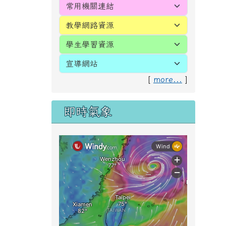
[
more...
]
即時氣象