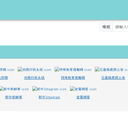
訊網
帳號
進修網
校務行政系統
特殊教育通報網
花蓮縣處務公告
新中新鮮事
新中Intagram
智慧網管