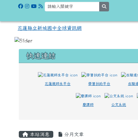
跳至主內容區
花蓮縣立新城國中全球資
search
花蓮縣立新城國中全球資訊網
頁尾區域
上中區域內容
快速連結
花蓮親師生平台
學習扶助平台
在職
磨課師
公文系統
主內容區域
本站消息
分月文章