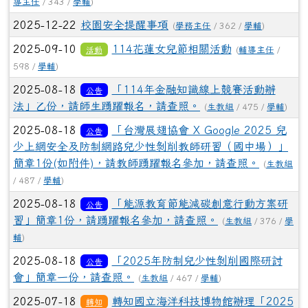
導主任
/ 343 /
學輔
)
2025-12-22
校園安全提醒事項
(
學務主任
/ 362 /
學輔
)
2025-09-10
114花蓮女兒節相關活動
活動
(
輔導主任
/
598 /
學輔
)
2025-08-18
「114年金融知識線上競賽活動辦
公告
法」乙份，請師生踴躍報名，請查照。
(
生教組
/ 475 /
學輔
)
2025-08-18
「台灣展翅協會 X Google 2025 兒
公告
少上網安全及防制網路兒少性剝削教師研習（國中場）」
簡章1份(如附件)，請教師踴躍報名參加，請查照。
(
生教組
/ 487 /
學輔
)
2025-08-18
「能源教育節能減碳創意行動方案研
公告
習」簡章1份，請踴躍報名參加，請查照。
(
生教組
/ 376 /
學
輔
)
2025-08-18
「2025年防制兒少性剝削國際研討
公告
會」簡章一份，請查照。
(
生教組
/ 467 /
學輔
)
2025-07-18
轉知國立海洋科技博物館辦理「2025
轉知