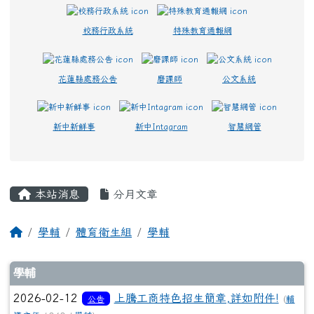
校務行政系統
特殊教育通報網
花蓮縣處務公告
磨課師
公文系統
新中新鮮事
新中Intagram
智慧網管
主內容區域
本站消息
分月文章
回首頁
學輔
體育衛生組
學輔
文章列表
學輔
2026-02-12
上騰工商特色招生簡章,詳如附件!
公告
(
輔