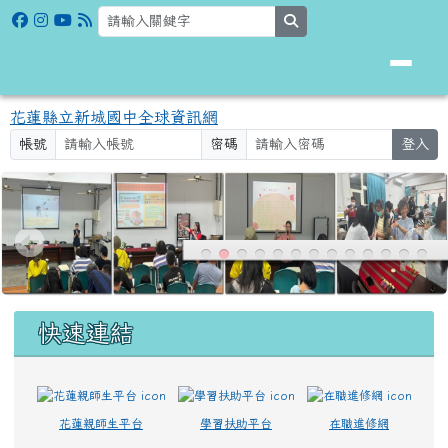
花蓮縣立新城國中全球資訊網
跳至主內容區
search
花蓮縣立新城國中全球資訊網
帳號
密碼
登入
頁尾區域
上中區域內容
快速連結
花蓮親師生平台
學習扶助平台
在職進修網