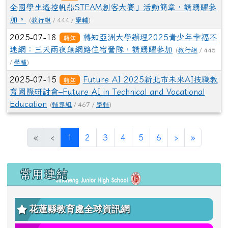
全國學生遙控帆船STEAM創客大賽」活動簡章，請踴躍參
加。
(
教行組
/ 444 /
學輔
)
2025-07-18
轉知亞洲大學辦理2025青少年幸福不
轉知
迷網：三天兩夜無網路住宿營隊，請踴躍參加
(
教行組
/ 445
/
學輔
)
2025-07-15
Future AI 2025新北市未來AI技職教
轉知
育國際研討會–Future AI in Technical and Vocational
Education
(
輔導組
/ 467 /
學輔
)
(目前頁次)
下一頁
最後頁
«
‹
1
2
3
4
5
6
›
»
左邊區域內容
常用連結
花蓮縣教育處全球資訊網