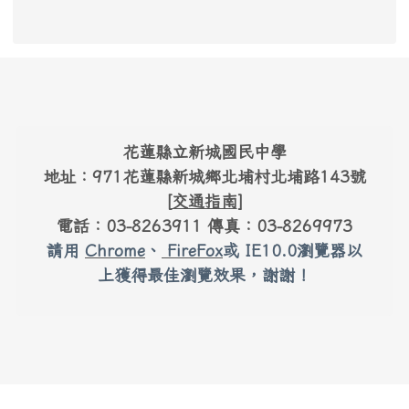
link to #main-nav
頁尾區域內容
花蓮縣立新城國民中學
地址：971花蓮縣新城鄉北埔村北埔路143號
[
交通指南
]
電話：03-8263911 傳真：03-8269973
請用
Chrome
、
FireFox
或 IE10.0瀏覽器以
上獲得最佳瀏覽效果，謝謝！