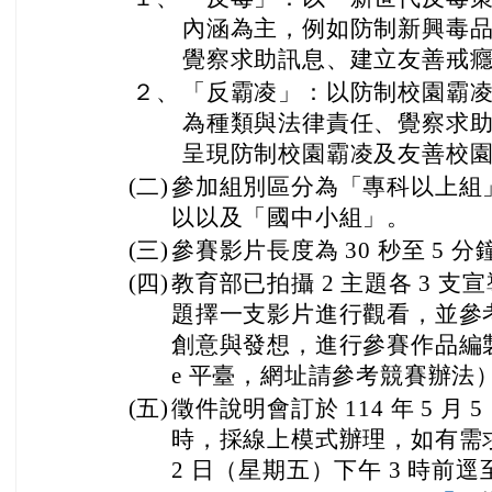
內涵為主，例如防制新興毒
覺察求助訊息、建立友善戒
２、
「反霸凌」：以防制校園霸
為種類與法律責任、覺察求
呈現防制校園霸凌及友善校
(二)
參加組別區分為「專科以上組
以以及「國中小組」。
(三)
參賽影片長度為 30 秒至 5 分
(四)
教育部已拍攝 2 主題各 3 
題擇一支影片進行觀看，並參
創意與發想，進行參賽作品編製（
e 平臺，網址請參考競賽辦法
(五)
徵件說明會訂於 114 年 5 月 
時，採線上模式辦理，如有需求，請
2 日（星期五）下午 3 時前逕至 