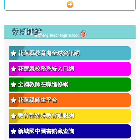
左邊區域內容
常用連結
花蓮縣教育處全球資訊網
花蓮縣校務系統入口網
全國教師在職進修網
花蓮親師生平台
教育部特殊教育通報網
新城國中圖書館藏查詢