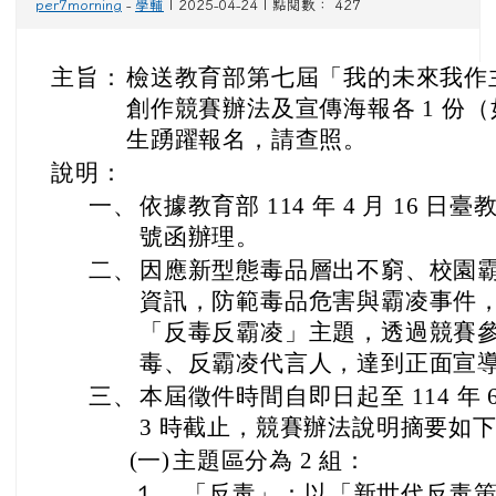
per7morning
-
學輔
| 2025-04-24 | 點閱數： 427
主旨：
檢送教育部第七屆「我的未來我作
創作競賽辦法及宣傳海報各 1 份
生踴躍報名，請查照。
說明：
一、
依據教育部 114 年 4 月 16 日臺教
號函辦理。
二、
因應新型態毒品層出不窮、校園
資訊，防範毒品危害與霸凌事件
「反毒反霸凌」主題，透過競賽
毒、反霸凌代言人，達到正面宣
三、
本屆徵件時間自即日起至 114 年 
3 時截止，競賽辦法說明摘要如
(一)
主題區分為 2 組：
１、
「反毒」：以「新世代反毒