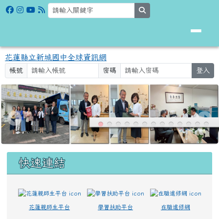
花蓮縣立新城國中全球資訊網
跳至主內容區
search
花蓮縣立新城國中全球資訊網
帳號
密碼
登入
頁尾區域
上中區域內容
快速連結
花蓮親師生平台
學習扶助平台
在職進修網