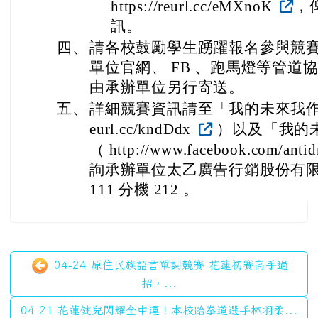
https://reurl.cc/eMXnoK
，
訊。
四、
請各校鼓勵學生踴躍報名參與競
單位官網、 FB 、跑馬燈等管道
由承辦單位另行寄送。
五、
詳細競賽資訊請至「我的未來我作主」徵
eurl.cc/kndDdx
）以及「我的未
（ http://www.facebook.com/antid
詢承辦單位太乙廣告行銷股份有限公司
111 分機 212 。
04-24 原住民族語言單詞競賽 花蓮初賽高手過
招，...
04-21 花蓮健兒閃耀全中運！本校跆拳道選手林羽柔...