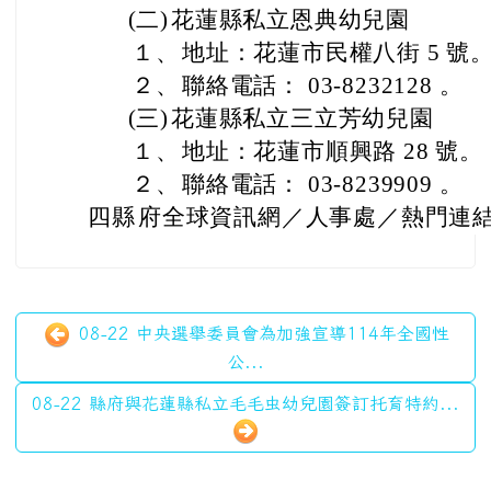
並領取禮物。
(三)
凡本園畢業後至國小補習班-格
元之優惠。
(四)
不定期提供各校園活動資訊、
學齡前月刊。
(五)
免費幼兒個案輔導諮詢服務。
三、
旨揭特約幼兒園地址及聯絡電話
(一)
花蓮縣私立天使幼兒園
１、
地址：花蓮市民權八街 3 號
２、
聯絡電話： 03-8228928 。
(二)
花蓮縣私立恩典幼兒園
１、
地址：花蓮市民權八街 5 號
２、
聯絡電話： 03-8232128 。
(三)
花蓮縣私立三立芳幼兒園
１、
地址：花蓮市順興路 28 號。