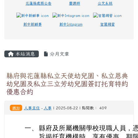
頁尾區域
上中區域內容
快速連結
花蓮親師生平台
學習扶助平台
在職進修網
校務行政系統
特殊教育通報網
花蓮縣處務公告
磨課師
公文系統
新中新鮮事
新中Intagram
智慧網管
主內容區域