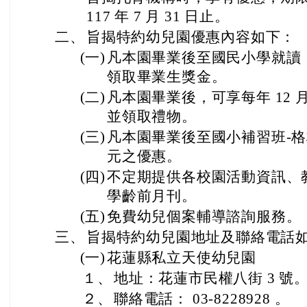
本站消息
分月文章
縣府與花蓮縣私立天使幼兒園、私立恩典
幼兒園及私立三立芳幼兒園簽訂托育特約
優惠合約
轉知
人事主任
-
人事
| 2025-08-22 | 點閱數： 409
一、
縣府及所屬機關學校現職人員，
旨揭托育機構時，享有優惠，期限至 1
117 年 7 月 31 日止。
二、
旨揭特約幼兒園優惠內容如下：
(一)
凡本園畢業後至國民小學就讀
領取畢業生獎金。
(二)
凡本園畢業後，可享每年 12