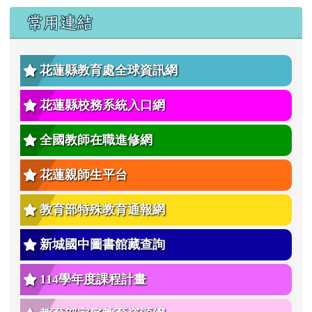
２、
聯絡電話： 03-8239909 。
四縣
府全球資訊網／人事處／熱門連
08-22 中央選舉委員會為加強宣導114年全國性
公...
08-22 縣府與花蓮縣私立毛毛虫幼兒園簽訂托育特約...
左邊區域內容
常用連結
花蓮縣教育處全球資訊網
花蓮縣校務系統入口網